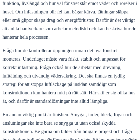
funktion, livslängd och hur väl fönstret står emot väder och rörelser i
huset. Om infästningen blir fel kan bågar kärva, tätningar släppa
eller små glipor skapa drag och energiförluster. Därför är det viktigt
att anlita hantverkare som arbetar metodiskt och kan beskriva hur de
hanterar hela processen.
Fråga hur de kontrollerar öppningen innan det nya fönstret
monteras. Underlaget måste vara friskt, stabilt och anpassat för
korrekt infästning. Fråga också hur de arbetar med drevning,
lufttätning och utvändig vädersäkring. Det ska finnas en tydlig
strategi för att stoppa luftläckage på insidan samtidigt som
konstruktionen kan hantera fukt på rätt sätt. Här skiljer sig olika hus
åt, och därför är standardlösningar inte alltid lämpliga.
En annan viktig punkt är finishen. Smygar, foder, bleck, fogar och
anslutningar ska inte bara se snygga ut utan också skydda
konstruktionen. Be gärna om bilder från tidigare projekt och fråga
hur efterkontroll görs när fönstren är på plats. Ett bra montage märks