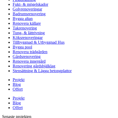
Fukt- & mögelskador
Golvrenoveringar
Badrumsrenovering
Bygga altan
Renovera källare
Takrenovering
Tung- & lättrivning
Köksrenoveringar
Tillbyggnad & Utbyggnad Hus
Bygga pool
Renovera trädgården
Gårdsrenovering
Renovera innergård
Renovering gårdsbjälklag
Stensättning & Lägga betongplattor
Projekt
Blog
Offert
Projekt
Blog
Offert
Senaste projekten