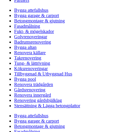
Partners
Bygga attefallshus
Bygga garage & carport
Betongmontage & gjutning
Fasadmålning
Fukt- & mögelskador
Golvrenoveringar
Badrumsrenovering
Bygga altan
Renovera källare
Takrenovering
Tung- & lättrivning
Köksrenoveringar
Tillbyggnad & Utbyggnad Hus
Bygga pool
Renovera trädgården
Gårdsrenovering
Renovera innergård
Renovering gårdsbjälklag
Stensättning & Lägga betongplattor
Bygga attefallshus
Bygga garage & carport
Betongmontage & gjutning
Fasadmålning