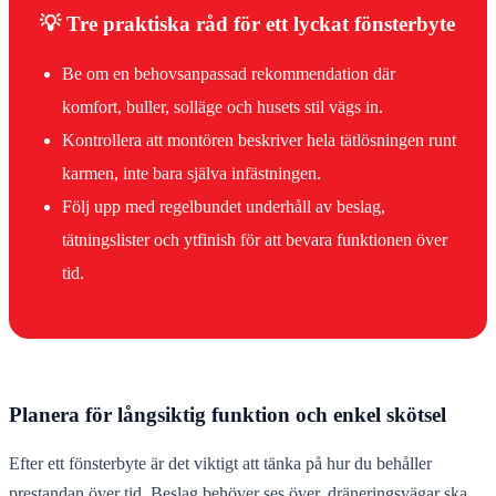
💡 Tre praktiska råd för ett lyckat fönsterbyte
Be om en behovsanpassad rekommendation där
komfort, buller, solläge och husets stil vägs in.
Kontrollera att montören beskriver hela tätlösningen runt
karmen, inte bara själva infästningen.
Följ upp med regelbundet underhåll av beslag,
tätningslister och ytfinish för att bevara funktionen över
tid.
Planera för långsiktig funktion och enkel skötsel
Efter ett fönsterbyte är det viktigt att tänka på hur du behåller
prestandan över tid. Beslag behöver ses över, dräneringsvägar ska