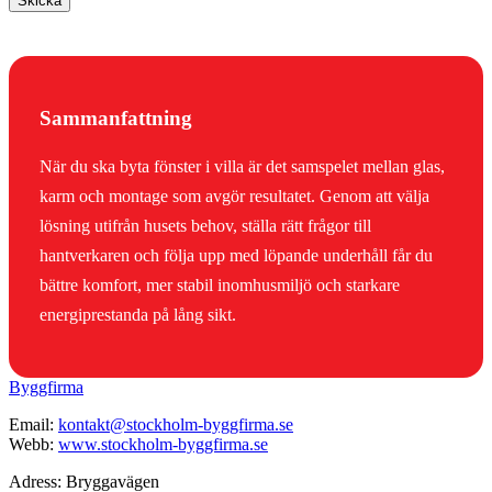
Skicka
Sammanfattning
När du ska byta fönster i villa är det samspelet mellan glas,
karm och montage som avgör resultatet. Genom att välja
lösning utifrån husets behov, ställa rätt frågor till
hantverkaren och följa upp med löpande underhåll får du
bättre komfort, mer stabil inomhusmiljö och starkare
energiprestanda på lång sikt.
Byggfirma
Email:
kontakt@stockholm-byggfirma.se
Webb:
www.stockholm-byggfirma.se
Adress: Bryggavägen