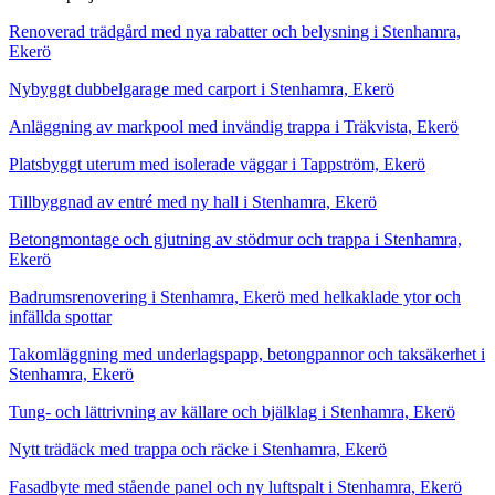
Renoverad trädgård med nya rabatter och belysning i Stenhamra,
Ekerö
Nybyggt dubbelgarage med carport i Stenhamra, Ekerö
Anläggning av markpool med invändig trappa i Träkvista, Ekerö
Platsbyggt uterum med isolerade väggar i Tappström, Ekerö
Tillbyggnad av entré med ny hall i Stenhamra, Ekerö
Betongmontage och gjutning av stödmur och trappa i Stenhamra,
Ekerö
Badrumsrenovering i Stenhamra, Ekerö med helkaklade ytor och
infällda spottar
Takomläggning med underlagspapp, betongpannor och taksäkerhet i
Stenhamra, Ekerö
Tung- och lättrivning av källare och bjälklag i Stenhamra, Ekerö
Nytt trädäck med trappa och räcke i Stenhamra, Ekerö
Fasadbyte med stående panel och ny luftspalt i Stenhamra, Ekerö