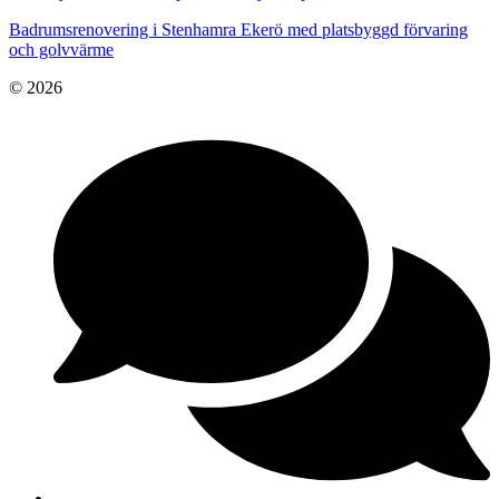
Badrumsrenovering i Stenhamra Ekerö med platsbyggd förvaring
och golvvärme
© 2026