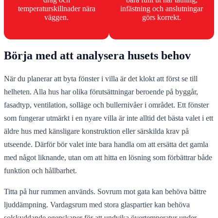
temperaturskillnader nära
infästning och anslutningar
väggen.
görs korrekt.
Börja med att analysera husets behov
När du planerar att byta fönster i villa är det klokt att först se till
helheten. Alla hus har olika förutsättningar beroende på byggår,
fasadtyp, ventilation, solläge och bullernivåer i området. Ett fönster
som fungerar utmärkt i en nyare villa är inte alltid det bästa valet i ett
äldre hus med känsligare konstruktion eller särskilda krav på
utseende. Därför bör valet inte bara handla om att ersätta det gamla
med något liknande, utan om att hitta en lösning som förbättrar både
funktion och hållbarhet.
Titta på hur rummen används. Sovrum mot gata kan behöva bättre
ljuddämpning. Vardagsrum med stora glaspartier kan behöva
solskyddande egenskaper för att undvika övertemperatur under