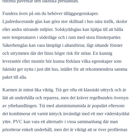
rutorna påverkar den faktiska prestandan.
Fundera även på om du behöver tilläggsegenskaper.
Ljudreducerande glas kan göra stor skillnad i hus nära trafik, skolor
eller andra störande miljöer. Solskyddsglas kan hjälpa till att hålla
nere temperaturen i söderläge och i rum med stora fönsterpartier.
Säkerhetsglas kan vara lämpligt i altandörrar, lågt sittande fönster
och utrymmen där det finns högre risk för stötar. En kunnig
leverantör eller montör bör kunna förklara vilka egenskaper som
faktiskt ger nytta i just ditt hus, istället för att rekommendera samma
paket till alla.
Karmen är minst lika viktig. Trä ger ofta ett klassiskt uttryck och är
lätt att underhålla och reparera, men det kräver regelbunden översyn
av ytbehandlingen. Trä med aluminiumutsida är populärt eftersom
det kombinerar ett varmt intryck invändigt med ett mer väderskyddat
yttre. PVC kan vara ett alternativ i vissa sammanhang där man
prioriterar enkelt underhåll, men det är viktigt att se över profilernas