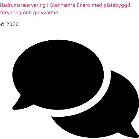
Badrumsrenovering i Stenhamra Ekerö med platsbyggd
förvaring och golvvärme
© 2026