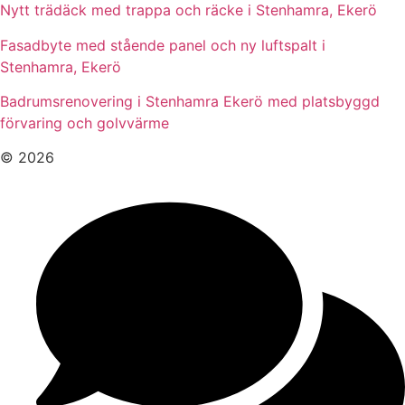
Nytt trädäck med trappa och räcke i Stenhamra, Ekerö
Fasadbyte med stående panel och ny luftspalt i
Stenhamra, Ekerö
Badrumsrenovering i Stenhamra Ekerö med platsbyggd
förvaring och golvvärme
© 2026