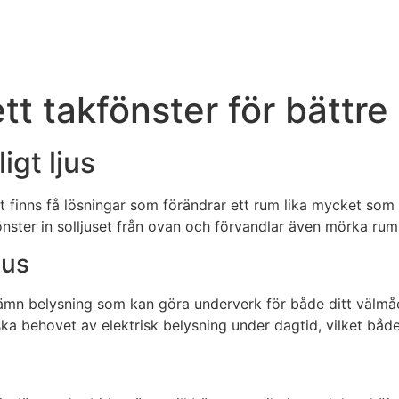
t takfönster för bättre 
gt ljus
nns få lösningar som förändrar ett rum lika mycket som rät
ster in solljuset från ovan och förvandlar även mörka rum til
jus
jämn belysning som kan göra underverk för både ditt välmå
ka behovet av elektrisk belysning under dagtid, vilket båd