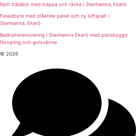
Nytt trädäck med trappa och räcke i Stenhamra, Ekerö
Fasadbyte med stående panel och ny luftspalt i
Stenhamra, Ekerö
Badrumsrenovering i Stenhamra Ekerö med platsbyggd
förvaring och golvvärme
© 2026