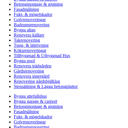
Betongmontage & gjutning
Fasadmålning
Fukt- & mögelskador
Golvrenoveringar
Badrumsrenovering
Bygga altan
Renovera källare
Takrenovering
Tung- & lättrivning
Köksrenoveringar
Tillbyggnad & Utbyggnad Hus
Bygga pool
Renovera trädgården
Gårdsrenovering
Renovera innergård
Renovering gårdsbjälklag
Stensättning & Lägga betongplattor
Bygga attefallshus
Bygga garage & carport
Betongmontage & gjutning
Fasadmålning
Fukt- & mögelskador
Golvrenoveringar
Badrumsrenovering