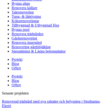
Bygga altan
Renovera källare
Takrenovering
Tung- & lättrivning
Köksrenoveringar
Tillbyggnad & Utbyggnad Hus
Bygga pool
Renovera trädgården
Gårdsrenovering
Renovera innergård
Renovering gårdsbjälklag
Stensättning & Lägga betongplattor
Projekt
Blog
Offert
Projekt
Blog
Offert
Senaste projekten
Renoverad trädgård med nya rabatter och belysning i Stenhamra,
Ekerö