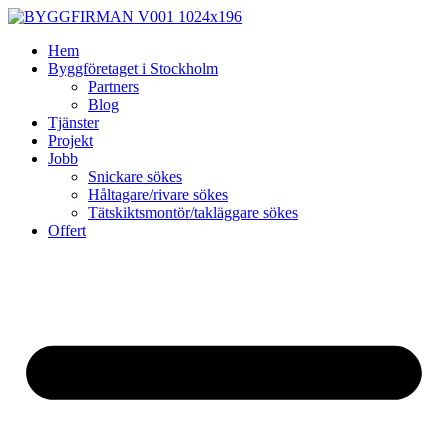
Skip
to
Hem
content
Byggföretaget i Stockholm
Partners
Blog
Tjänster
Projekt
Jobb
Snickare sökes
Håltagare/rivare sökes
Tätskiktsmontör/takläggare sökes
Offert