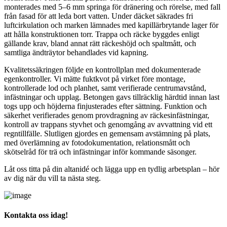
monterades med 5–6 mm springa för dränering och rörelse, med fall
från fasad för att leda bort vatten. Under däcket säkrades fri
luftcirkulation och marken lämnades med kapillärbrytande lager för
att hålla konstruktionen torr. Trappa och räcke byggdes enligt
gällande krav, bland annat rätt räckeshöjd och spaltmått, och
samtliga ändträytor behandlades vid kapning.
Kvalitetssäkringen följde en kontrollplan med dokumenterade
egenkontroller. Vi mätte fuktkvot på virket före montage,
kontrollerade lod och planhet, samt verifierade centrumavstånd,
infästningar och upplag. Betongen gavs tillräcklig härdtid innan last
togs upp och höjderna finjusterades efter sättning. Funktion och
säkerhet verifierades genom provdragning av räckesinfästningar,
kontroll av trappans styvhet och genomgång av avvattning vid ett
regntillfälle. Slutligen gjordes en gemensam avstämning på plats,
med överlämning av fotodokumentation, relationsmått och
skötselråd för trä och infästningar inför kommande säsonger.
Låt oss titta på din altanidé och lägga upp en tydlig arbetsplan – hör
av dig när du vill ta nästa steg.
Kontakta oss idag!