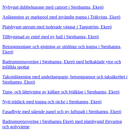
Nybyggt dubbelgarage med carport i Stenhamra, Ekerö
Anläggning av markpool med invändig trappa i Träkvista, Ekerö
Platsbyggt uterum med isolerade väggar i Tappström, Ekerö
Tillbyggnad av entré med ny hall i Stenhamra, Ekerö
Betongmontage och gjutning av stödmur och trappa i Stenhamra,
Ekerö
Badrumsrenovering i Stenhamra, Ekerö med helkaklade ytor och
infällda spottar
Takomläggning med underlagspapp, betongpannor och taksäkerhet i
Stenhamra, Ekerö
Tung- och lättrivning av källare och bjälklag i Stenhamra, Ekerö
Nytt trädäck med trappa och räcke i Stenhamra, Ekerö
Fasadbyte med stående panel och ny luftspalt i Stenhamra, Ekerö
Badrumsrenovering i Stenhamra Ekerö med platsbyggd förvaring
och golvvärme