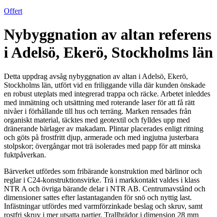
Offert
Nybyggnation av altan referens
i Adelsö, Ekerö, Stockholms län
Detta uppdrag avsåg nybyggnation av altan i Adelsö, Ekerö,
Stockholms län, utfört vid en friliggande villa där kunden önskade
en robust uteplats med integrerad trappa och räcke. Arbetet inleddes
med inmätning och utsättning med roterande laser för att få rätt
nivåer i förhållande till hus och terräng. Marken rensades från
organiskt material, täcktes med geotextil och fylldes upp med
dränerande bärlager av makadam. Plintar placerades enligt ritning
och göts på frostfritt djup, armerade och med ingjutna justerbara
stolpskor; övergångar mot trä isolerades med papp för att minska
fuktpåverkan.
Bärverket utfördes som fribärande konstruktion med bärlinor och
reglar i C24-konstruktionsvirke. Trä i markkontakt valdes i klass
NTR A och övriga bärande delar i NTR AB. Centrumavstånd och
dimensioner sattes efter lastantaganden för snö och nyttig last.
Infästningar utfördes med varmförzinkade beslag och skruv, samt
rostfri skruv i mer utsatta partier. Trallbrädor i dimension 28 mm