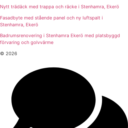
Nytt trädäck med trappa och räcke i Stenhamra, Ekerö
Fasadbyte med stående panel och ny luftspalt i
Stenhamra, Ekerö
Badrumsrenovering i Stenhamra Ekerö med platsbyggd
förvaring och golvvärme
© 2026