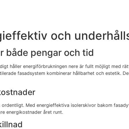
effektiv och underhålls
r både pengar och tid
igt håller energiförbrukningen nere är fullt möjligt med r
lerade fasadsystem kombinerar hållbarhet och estetik. Dess
ikostnader
eras ordentligt. Med energieffektiva isolerskivor bakom fasa
re energikostnader året runt.
illnad