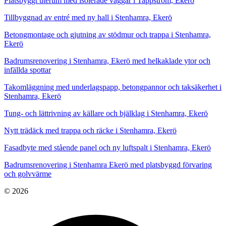
Platsbyggt uterum med isolerade väggar i Tappström, Ekerö
Tillbyggnad av entré med ny hall i Stenhamra, Ekerö
Betongmontage och gjutning av stödmur och trappa i Stenhamra,
Ekerö
Badrumsrenovering i Stenhamra, Ekerö med helkaklade ytor och
infällda spottar
Takomläggning med underlagspapp, betongpannor och taksäkerhet i
Stenhamra, Ekerö
Tung- och lättrivning av källare och bjälklag i Stenhamra, Ekerö
Nytt trädäck med trappa och räcke i Stenhamra, Ekerö
Fasadbyte med stående panel och ny luftspalt i Stenhamra, Ekerö
Badrumsrenovering i Stenhamra Ekerö med platsbyggd förvaring
och golvvärme
© 2026