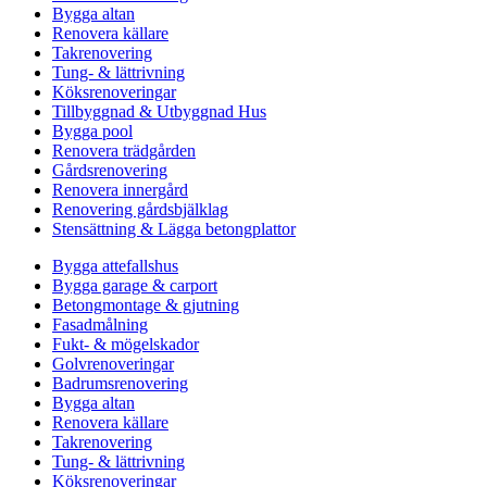
Bygga altan
Renovera källare
Takrenovering
Tung- & lättrivning
Köksrenoveringar
Tillbyggnad & Utbyggnad Hus
Bygga pool
Renovera trädgården
Gårdsrenovering
Renovera innergård
Renovering gårdsbjälklag
Stensättning & Lägga betongplattor
Bygga attefallshus
Bygga garage & carport
Betongmontage & gjutning
Fasadmålning
Fukt- & mögelskador
Golvrenoveringar
Badrumsrenovering
Bygga altan
Renovera källare
Takrenovering
Tung- & lättrivning
Köksrenoveringar