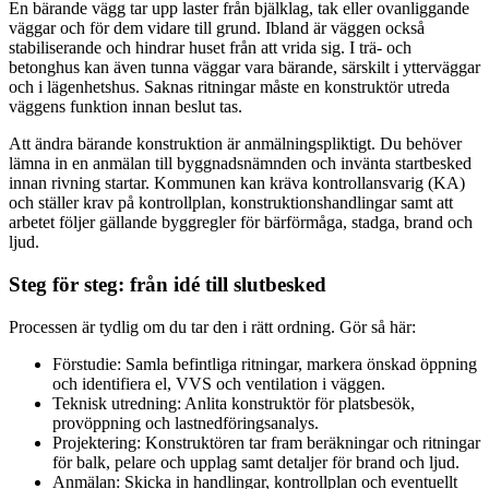
En bärande vägg tar upp laster från bjälklag, tak eller ovanliggande
väggar och för dem vidare till grund. Ibland är väggen också
stabiliserande och hindrar huset från att vrida sig. I trä- och
betonghus kan även tunna väggar vara bärande, särskilt i ytterväggar
och i lägenhetshus. Saknas ritningar måste en konstruktör utreda
väggens funktion innan beslut tas.
Att ändra bärande konstruktion är anmälningspliktigt. Du behöver
lämna in en anmälan till byggnadsnämnden och invänta startbesked
innan rivning startar. Kommunen kan kräva kontrollansvarig (KA)
och ställer krav på kontrollplan, konstruktionshandlingar samt att
arbetet följer gällande byggregler för bärförmåga, stadga, brand och
ljud.
Steg för steg: från idé till slutbesked
Processen är tydlig om du tar den i rätt ordning. Gör så här:
Förstudie: Samla befintliga ritningar, markera önskad öppning
och identifiera el, VVS och ventilation i väggen.
Teknisk utredning: Anlita konstruktör för platsbesök,
provöppning och lastnedföringsanalys.
Projektering: Konstruktören tar fram beräkningar och ritningar
för balk, pelare och upplag samt detaljer för brand och ljud.
Anmälan: Skicka in handlingar, kontrollplan och eventuellt