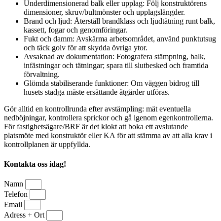
Underdimensionerad balk eller upplag: Följ konstruktörens
dimensioner, skruv/bultmönster och upplagslängder.
Brand och ljud: Återställ brandklass och ljudtätning runt balk,
kassett, fogar och genomföringar.
Fukt och damm: Avskärma arbetsområdet, använd punktutsug
och täck golv för att skydda övriga ytor.
Avsaknad av dokumentation: Fotografera stämpning, balk,
infästningar och tätningar; spara till slutbesked och framtida
förvaltning.
Glömda stabiliserande funktioner: Om väggen bidrog till
husets stadga måste ersättande åtgärder utföras.
Gör alltid en kontrollrunda efter avstämpling: mät eventuella
nedböjningar, kontrollera sprickor och gå igenom egenkontrollerna.
För fastighetsägare/BRF är det klokt att boka ett avslutande
platsmöte med konstruktör eller KA för att stämma av att alla krav i
kontrollplanen är uppfyllda.
Kontakta oss idag!
Namn
Telefon
Email
Adress + Ort