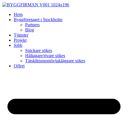
Skip
to
Hem
content
Byggföretaget i Stockholm
Partners
Blog
Tjänster
Projekt
Jobb
Snickare sökes
Håltagare/rivare sökes
Tätskiktsmontör/takläggare sökes
Offert