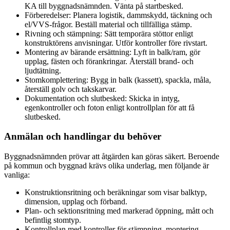
KA till byggnadsnämnden. Vänta på startbesked.
Förberedelser: Planera logistik, dammskydd, täckning och
el/VVS-frågor. Beställ material och tillfälliga stämp.
Rivning och stämpning: Sätt temporära stöttor enligt
konstruktörens anvisningar. Utför kontroller före rivstart.
Montering av bärande ersättning: Lyft in balk/ram, gör
upplag, fästen och förankringar. Återställ brand- och
ljudtätning.
Stomkomplettering: Bygg in balk (kassett), spackla, måla,
återställ golv och takskarvar.
Dokumentation och slutbesked: Skicka in intyg,
egenkontroller och foton enligt kontrollplan för att få
slutbesked.
Anmälan och handlingar du behöver
Byggnadsnämnden prövar att åtgärden kan göras säkert. Beroende
på kommun och byggnad krävs olika underlag, men följande är
vanliga:
Konstruktionsritning och beräkningar som visar balktyp,
dimension, upplag och förband.
Plan- och sektionsritning med markerad öppning, mått och
befintlig stomtyp.
Kontrollplan med kontroller för stämpning, montering,