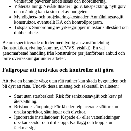
ventilation påverkar arbetsinsats och koordinering.
Ytåterställning: Nivåskillnader i golv, takspackling, nytt golv
och målning kan ta stor del av budgeten.
Myndighets- och projekteringskostnader: Anmälningsavgift,
konstruktör, eventuellt KA och kontrollprogram.
Tidsplan: Samordning av yrkesgrupper minskar stillestånd och
dubbelarbete.
Be om specificerade offerter med tydlig ansvarsfördelning
(konstruktion, rivning/stomme, el/VVS, ytskikt). En väl
genomarbetad handling från konstruktör ger jämförbara anbud och
färre överraskningar under arbetet.
Fallgropar att undvika och kontroller att göra
Att riva en bärande vägg utan rätt rutiner kan skada byggnaden och
bli dyrt att rätta. Undvik dessa misstag och säkerställ kvaliteten:
Start utan startbesked: Risk för sanktionsavgift och krav på
återställning.
Bristande stämpning: För få eller felplacerade stöttor kan
orsaka sprickor, sättningar och olyckor.
Ignorerade installationer: Kapade el- eller vattenledningar
orsakar skador och driftstopp. Kartlägg och koppla ur
fackmässigt.