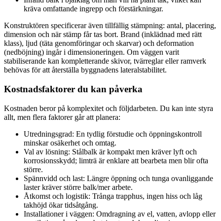
kräva omfattande ingrepp och förstärkningar.
Konstruktören specificerar även tillfällig stämpning: antal, placering,
dimension och när stämp får tas bort. Brand (inklädnad med rätt
klass), ljud (täta genomföringar och skarvar) och deformation
(nedböjning) ingår i dimensioneringen. Om väggen varit
stabiliserande kan kompletterande skivor, tvärreglar eller ramverk
behövas för att återställa byggnadens lateralstabilitet.
Kostnadsfaktorer du kan påverka
Kostnaden beror på komplexitet och följdarbeten. Du kan inte styra
allt, men flera faktorer går att planera:
Utredningsgrad: En tydlig förstudie och öppningskontroll
minskar osäkerhet och omtag.
Val av lösning: Stålbalk är kompakt men kräver lyft och
korrosionsskydd; limträ är enklare att bearbeta men blir ofta
större.
Spännvidd och last: Längre öppning och tunga ovanliggande
laster kräver större balk/mer arbete.
Åtkomst och logistik: Trånga trapphus, ingen hiss och låg
takhöjd ökar tidsåtgång.
Installationer i väggen: Omdragning av el, vatten, avlopp eller