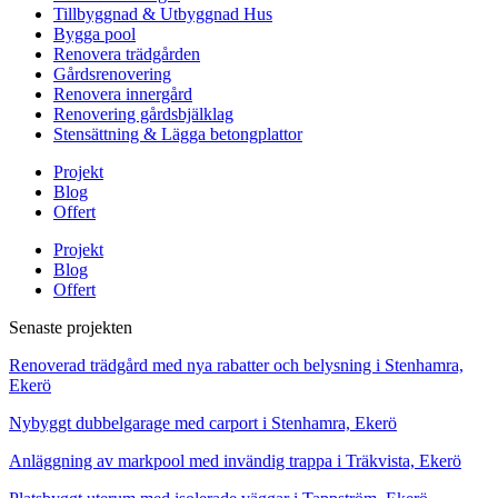
Tillbyggnad & Utbyggnad Hus
Bygga pool
Renovera trädgården
Gårdsrenovering
Renovera innergård
Renovering gårdsbjälklag
Stensättning & Lägga betongplattor
Projekt
Blog
Offert
Projekt
Blog
Offert
Senaste projekten
Renoverad trädgård med nya rabatter och belysning i Stenhamra,
Ekerö
Nybyggt dubbelgarage med carport i Stenhamra, Ekerö
Anläggning av markpool med invändig trappa i Träkvista, Ekerö