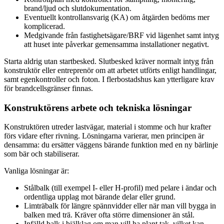
brand/ljud och slutdokumentation.
Eventuellt kontrollansvarig (KA) om åtgärden bedöms mer
komplicerad.
Medgivande från fastighetsägare/BRF vid lägenhet samt intyg
att huset inte påverkar gemensamma installationer negativt.
Starta aldrig utan startbesked. Slutbesked kräver normalt intyg från
konstruktör eller entreprenör om att arbetet utförts enligt handlingar,
samt egenkontroller och foton. I flerbostadshus kan ytterligare krav
för brandcellsgränser finnas.
Konstruktörens arbete och tekniska lösningar
Konstruktören utreder lastvägar, material i stomme och hur krafter
förs vidare efter rivning. Lösningarna varierar, men principen är
densamma: du ersätter väggens bärande funktion med en ny bärlinje
som bär och stabiliserar.
Vanliga lösningar är:
Stålbalk (till exempel I- eller H-profil) med pelare i ändar och
ordentliga upplag mot bärande delar eller grund.
Limträbalk för längre spännvidder eller när man vill bygga in
balken med trä. Kräver ofta större dimensioner än stål.
Infälld balk i bjälklag om man vill ha plant tak, vilket kan